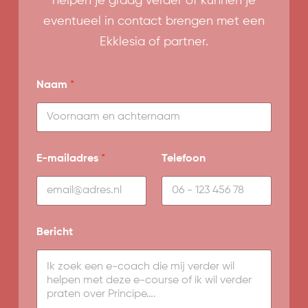
helpen je graag verder of kunnen je
eventueel in contact brengen met een
Ekklesia of partner.
Naam
*
N
E-mailadres
*
Telefoon
a
a
m
*
B
e
Bericht
r
i
c
h
t