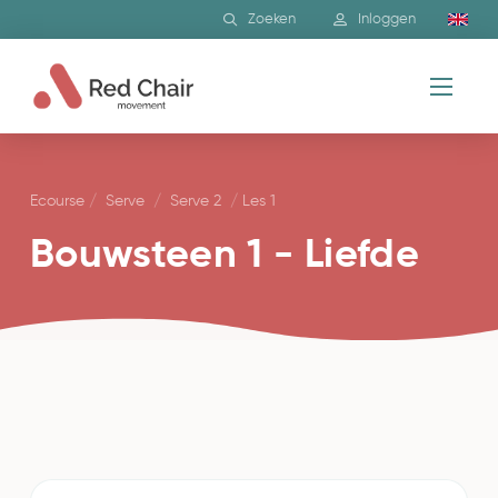
Zoeken
Inloggen
Ecourse
/
Serve
/
Serve 2
/
Les 1
Bouwsteen 1 - Liefde