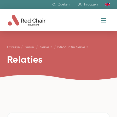
Zoeken
Inloggen
Ecourse
/
Serve
/
Serve 2
/
Introductie Serve 2
Relaties