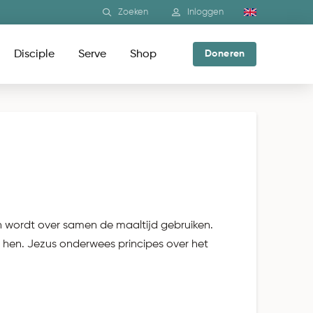
Zoeken
Inloggen
Disciple
Serve
Shop
Doneren
n wordt over samen de maaltijd gebruiken.
t hen. Jezus onderwees principes over het