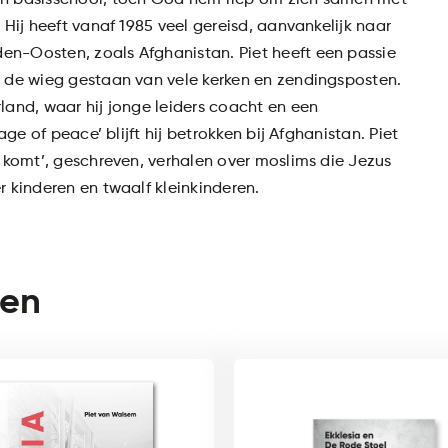
en basisschool, toen God hem riep om zich samen met
 Hij heeft vanaf 1985 veel gereisd, aanvankelijk naar
en-Oosten, zoals Afghanistan. Piet heeft een passie
n de wieg gestaan van vele kerken en zendingsposten.
land, waar hij jonge leiders coacht en een
age of peace’ blijft hij betrokken bij Afghanistan. Piet
d komt’, geschreven, verhalen over moslims die Jezus
r kinderen en twaalf kleinkinderen.
ten