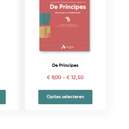
De Principes
ijsklasse:
Prijsklasse:
€
9,00
-
€
12,50
 1,50
€ 9,00
ot
tot
Opties selecteren
 2,50
€ 12,50