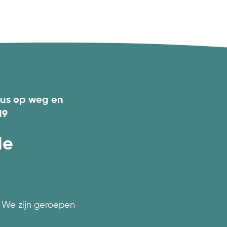
dus op weg en
19
de
 We zijn geroepen