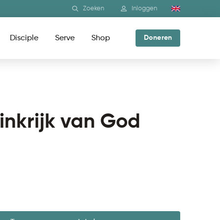
Zoeken
Inloggen
Disciple
Serve
Shop
Doneren
ninkrijk van God