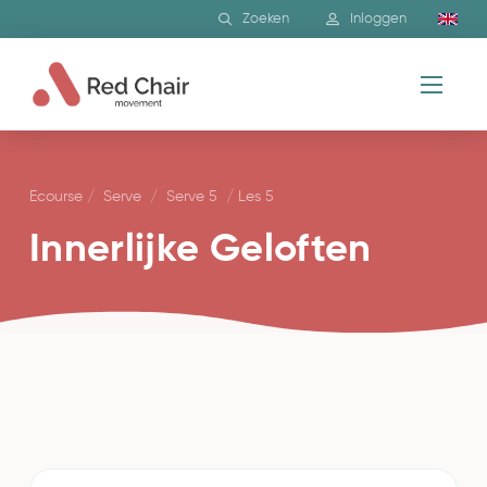
Zoeken
Inloggen
Ecourse
/
Serve
/
Serve 5
/
Les 5
Innerlijke Geloften